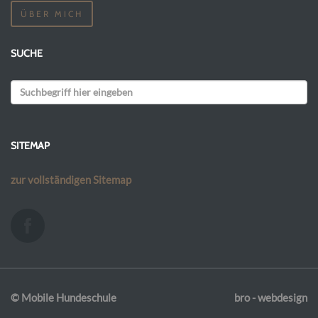
ÜBER MICH
SUCHE
SITEMAP
zur vollständigen Sitemap
©
Mobile Hundeschule
bro - webdesign