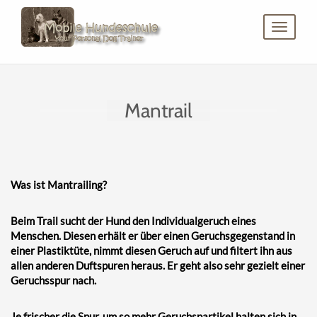
Toggle
navigat
Mantrail
Was ist Mantrailing?
Beim Trail sucht der Hund den Individualgeruch eines
Menschen. Diesen erhält er über einen Geruchsgegenstand in
einer Plastiktüte, nimmt diesen Geruch auf und filtert ihn aus
allen anderen Duftspuren heraus. Er geht also sehr gezielt einer
Geruchsspur nach.
Je frischer die Spur, um so mehr Geruchspartikel halten sich in